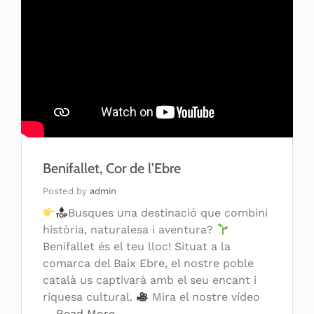
Benifallet, Cor de l’Ebre
Posted by
admin
Busques una destinació que combini
història, naturalesa i aventura?
Benifallet és el teu lloc! Situat a la
comarca del Baix Ebre, el nostre poble
català us captivarà amb el seu encant i
riquesa cultural.
Mira el nostre vídeo
…
Read More