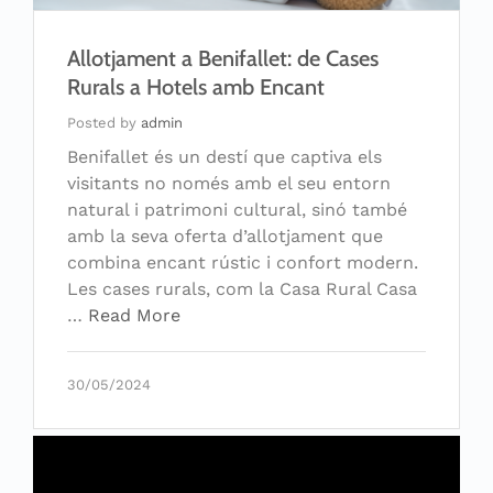
Allotjament a Benifallet: de Cases
Rurals a Hotels amb Encant
Posted by
admin
Benifallet és un destí que captiva els
visitants no només amb el seu entorn
natural i patrimoni cultural, sinó també
amb la seva oferta d’allotjament que
combina encant rústic i confort modern.
Les cases rurals, com la Casa Rural Casa
…
Read More
30/05/2024