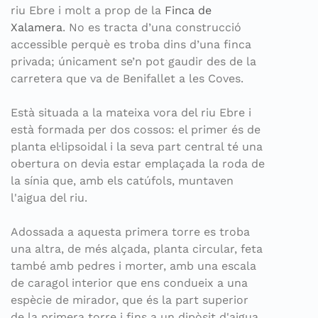
riu Ebre i molt a prop de la
Finca de
Xalamera
. No es tracta d’una construcció
accessible perquè es troba dins d’una finca
privada; únicament se’n pot gaudir des de la
carretera que va de Benifallet a les Coves.
Està situada a la mateixa vora del riu Ebre i
està formada per dos cossos: el primer és de
planta el·lipsoidal i la seva part central té una
obertura on devia estar emplaçada la roda de
la sínia que, amb els catúfols, muntaven
l'aigua del riu.
Adossada a aquesta primera torre es troba
una altra, de més alçada, planta circular, feta
també amb pedres i morter, amb una escala
de caragol interior que ens condueix a una
espècie de mirador, que és la part superior
de la primera torre i fins a un dipòsit d'aigua