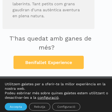
laberints. Tant petits com grans
gaudiran d’una autèntica aventura
en plena natura.
T'has quedat amb ganes de
més?
Benifallet Experience
Utilitzem galetes per a oferir-te la millor experiència en la
nostra web.
Podeu esbrinar més sobre quines galetes estem utilitzant o
desactivar-les a la
configuració
.
Ajuntament de Benifallet
Accepta
Rebutja
Configuració